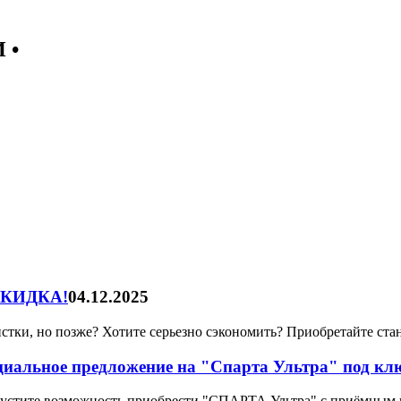
 •
 СКИДКА!
04.12.2025
тки, но позже? Хотите серьезно сэкономить? Приобретайте ста
иальное предложение на "Спарта Ультра" под кл
устите возможность приобрести "СПАРТА Ультра" с приёмным 