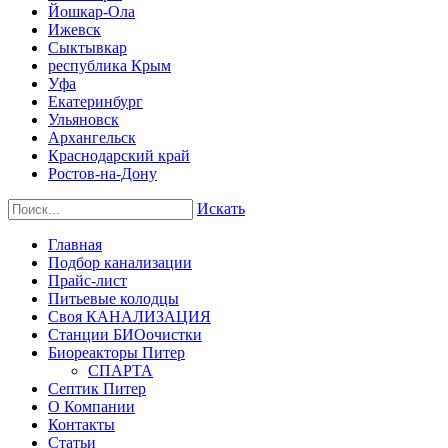
Йошкар-Ола
Ижевск
Сыктывкар
республика Крым
Уфа
Екатеринбург
Ульяновск
Архангельск
Краснодарский край
Ростов-на-Дону
Искать
Главная
Подбор канализации
Прайс-лист
Питьевые колодцы
Своя КАНАЛИЗАЦИЯ
Станции БИОочистки
Биореакторы Питер
СПАРТА
Септик Питер
О Компании
Контакты
Статьи