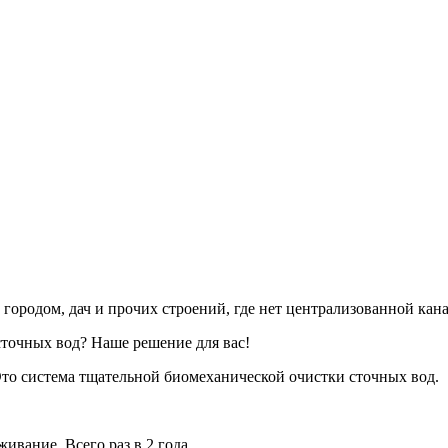
 городом, дач и прочих строений, где нет централизованной кан
сточных вод? Наше решение для вас!
 Это система тщательной биомеханической очистки сточных вод.
ивание. Всего раз в 2 года.